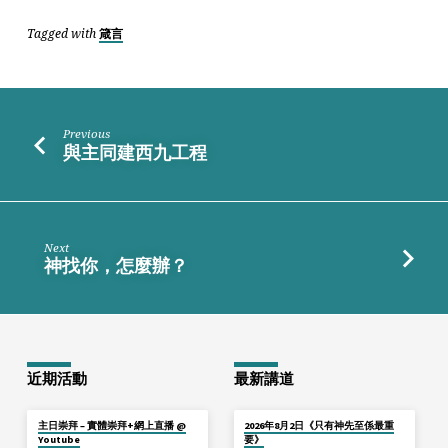
Tagged with
箴言
Previous
與主同建西九工程
Next
神找你，怎麼辦？
近期活動
最新講道
主日崇拜 – 實體崇拜+網上直播 @
2026年8月2日《只有神先至係最重
Youtube
要》