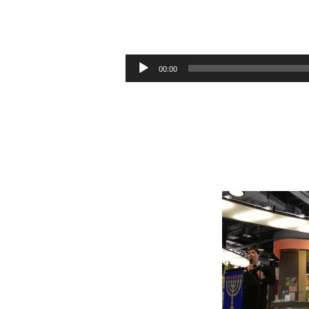
剛
強
Audio
00:00
Player
壯
膽