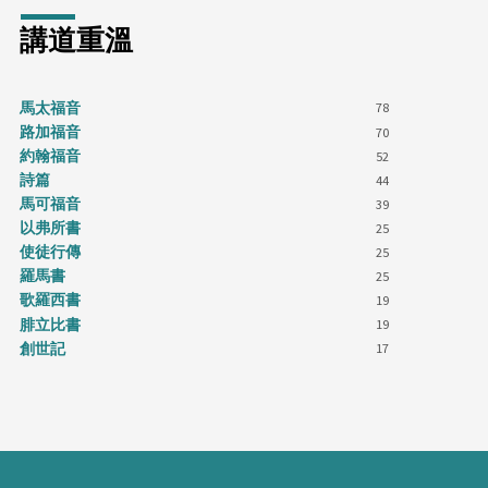
講道重溫
馬太福音
78
路加福音
70
約翰福音
52
詩篇
44
馬可福音
39
以弗所書
25
使徒行傳
25
羅馬書
25
歌羅西書
19
腓立比書
19
創世記
17