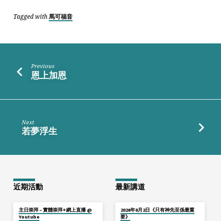
Tagged with
馬可福音
Previous
恩上加恩
Next
若夢浮生
近期活動
最新講道
主日崇拜 – 實體崇拜+網上直播 @
2026年8月2日《只有神先至係最重
Youtube
要》