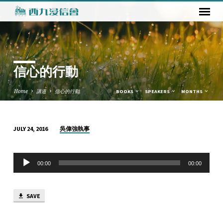
信心的行動
Home
講道
信心的行動
BOOKS
SPEAKERS
MONTHS
吳偉強執事
JULY 24, 2016
信
心
Audio
的
00:00
00:00
Player
行
動
SAVE