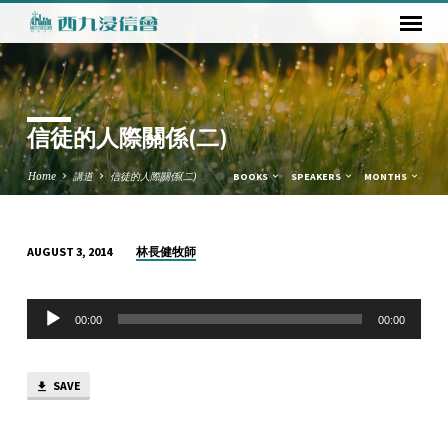
信徒的人際關係(二)
Home
講道
信徒的人際關係(二)
BOOKS
SPEAKERS
MONTHS
林長健牧師
AUGUST 3, 2014
信
徒
Audio
的
00:00
00:00
Player
人
際
SAVE
關
係
(二)