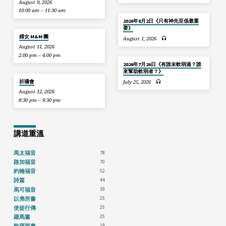
August 9, 2026
10:00 am – 11:30 am
2026年8月2日《只有神先至係最重
要》
婦女 M&M 團
August 1, 2026
August 11, 2026
2:00 pm – 4:00 pm
2026年7月26日《有誰未軟弱過？誰
來幫助軟弱者？》
祈禱會
July 25, 2026
August 12, 2026
8:30 pm – 9:30 pm
講道重溫
78
馬太福音
70
路加福音
52
約翰福音
44
詩篇
39
馬可福音
25
以弗所書
25
使徒行傳
25
羅馬書
19
歌羅西書