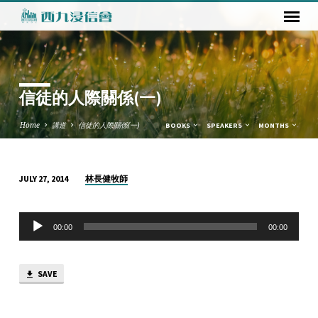
信徒的人際關係(一)
Home
講道
信徒的人際關係(一)
BOOKS
SPEAKERS
MONTHS
林長健牧師
JULY 27, 2014
信
徒
Audio
的
00:00
00:00
Player
人
際
SAVE
關
係
(一)