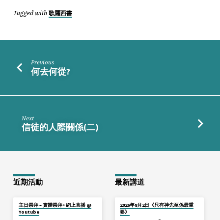
Tagged with
歌羅西書
Previous
何去何從?
Next
信徒的人際關係(二)
近期活動
最新講道
主日崇拜 – 實體崇拜+網上直播 @
2026年8月2日《只有神先至係最重
Youtube
要》