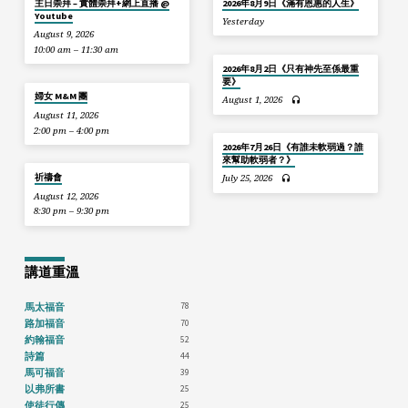
主日崇拜 – 實體崇拜+網上直播 @
2026年8月9日《滿有恩惠的人生》
Youtube
Yesterday
August 9, 2026
10:00 am – 11:30 am
2026年8月2日《只有神先至係最重
要》
婦女 M&M 團
August 1, 2026
August 11, 2026
2:00 pm – 4:00 pm
2026年7月26日《有誰未軟弱過？誰
來幫助軟弱者？》
祈禱會
July 25, 2026
August 12, 2026
8:30 pm – 9:30 pm
講道重溫
78
馬太福音
70
路加福音
52
約翰福音
44
詩篇
39
馬可福音
25
以弗所書
25
使徒行傳