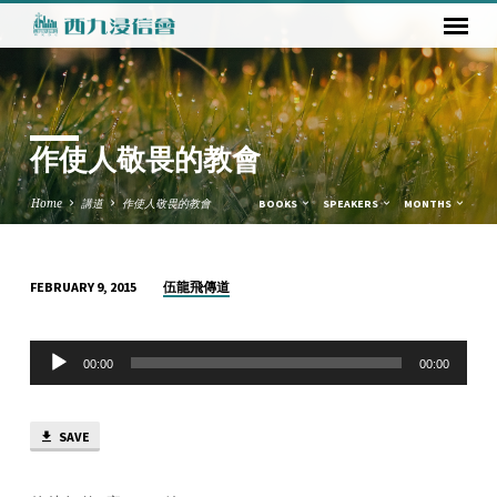
作使人敬畏的教會
Home
講道
作使人敬畏的教會
BOOKS
SPEAKERS
MONTHS
伍龍飛傳道
FEBRUARY 9, 2015
作
使
Audio
人
00:00
00:00
Player
敬
畏
SAVE
的
教