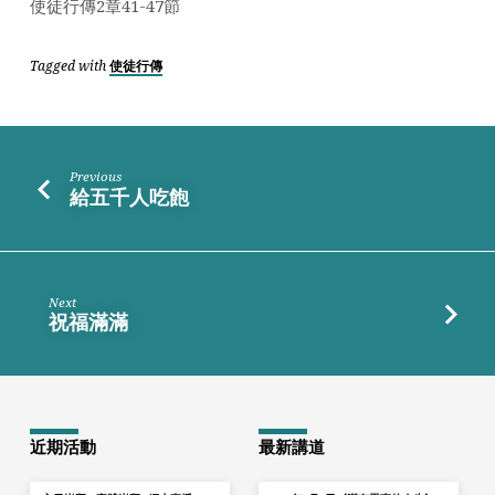
會
使徒行傳2章41-47節
Tagged with
使徒行傳
Previous
給五千人吃飽
Next
祝福滿滿
近期活動
最新講道