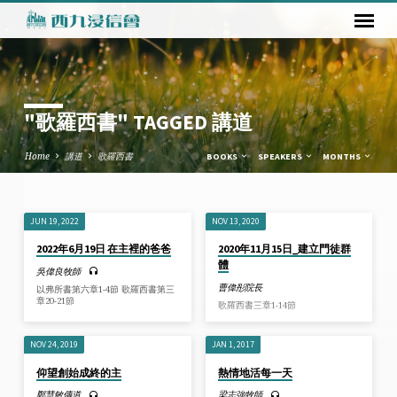
"歌羅西書" TAGGED 講道
Home
講道
歌羅西書
BOOKS
SPEAKERS
MONTHS
JUN 19, 2022
NOV 13, 2020
"歌
2022年6月19日 在主裡的爸爸
2020年11月15日_建立門徒群
羅
體
吳偉良牧師
西
曹偉彤院長
以弗所書第六章1-4節 歌羅西書第三
書"
章20-21節
歌羅西書三章1-14節
TAGGED
講
NOV 24, 2019
JAN 1, 2017
道
仰望創始成終的主
熱情地活每一天
鄭慧敏傳道
梁志強牧師