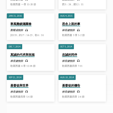
歌羅西書 一章 11-20 節
西3︰24，羅12︰11
JAN 31, 2016
AUG 4, 2015
寒風難鎖滿園春
思念上面的事
鄭耀成牧師
林長健牧師
詩133 ; 約17︰14-23，歌4︰16
歌羅西書 3 章 1-2 節
DEC 7, 2014
OCT 5, 2014
真誠的代求與祝福
忠誠的同伴
林長健牧師
林長健牧師
歌羅西書 4 章 12-18 節
歌羅西書四章 7-11
SEP 21, 2014
AUG 10, 2014
基督徒與世界
基督徒的禱告
林長健牧師
林長健牧師
歌羅西書四章 5-6 節
歌羅西書四章 2-4 節