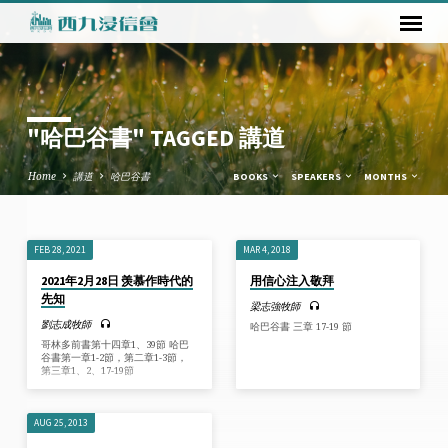
"哈巴谷書" TAGGED 講道
Home
講道
哈巴谷書
BOOKS
SPEAKERS
MONTHS
FEB 28, 2021
MAR 4, 2018
"哈
2021年2月28日 羡慕作時代的
用信心注入敬拜
巴
先知
梁志強牧師
谷
劉志成牧師
哈巴谷書 三章 17-19 節
書"
哥林多前書第十四章1、39節 哈巴
谷書第一章1-2節，第二章1-3節，
TAGGED
第三章1、2、17-19節
講
道
AUG 25, 2013