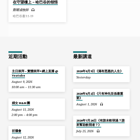
在守望樓上－哈巴谷的領悟
鄭耀成牧師
哈巴谷書3:1-19
近期活動
最新講道
主日崇拜 – 實體崇拜+網上直播 @
2026年8月9日《滿有恩惠的人生》
Youtube
Yesterday
August 9, 2026
10:00 am – 11:30 am
2026年8月2日《只有神先至係最重
要》
婦女 M&M 團
August 1, 2026
August 11, 2026
2:00 pm – 4:00 pm
2026年7月26日《有誰未軟弱過？誰
來幫助軟弱者？》
祈禱會
July 25, 2026
August 12, 2026