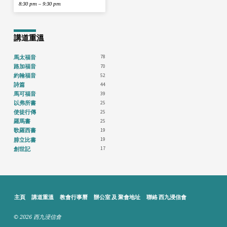
8:30 pm – 9:30 pm
講道重溫
78
馬太福音
70
路加福音
52
約翰福音
44
詩篇
39
馬可福音
25
以弗所書
25
使徒行傳
25
羅馬書
19
歌羅西書
19
腓立比書
17
創世記
主頁
講道重溫
教會行事曆
辦公室 及 聚會地址
聯絡 西九浸信會
© 2026 西九浸信會