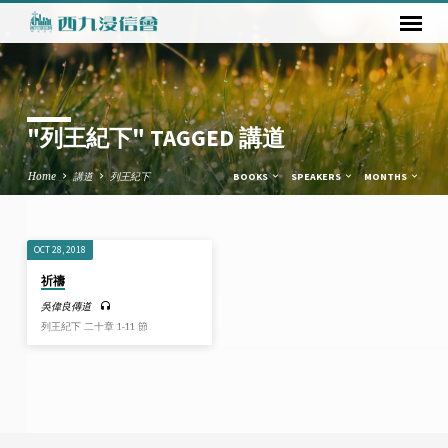
"列王紀下" TAGGED 講道
Home
講道
列王紀下
BOOKS
SPEAKERS
MONTHS
OCT 28, 2018
"列
祈禱
王
吳偉良傳道
紀
列王紀下 二十章 1-11 節
下"
TAGGED
講
道