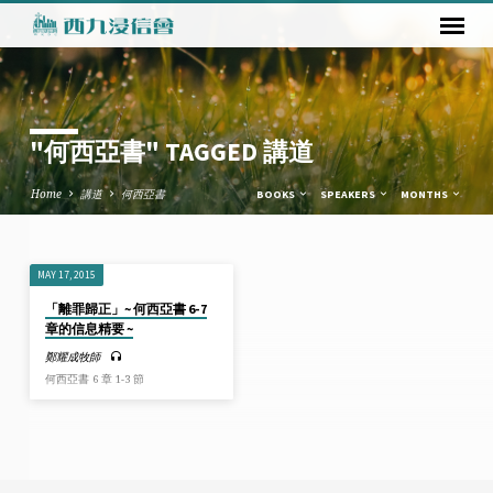
"何西亞書" TAGGED 講道
Home
講道
何西亞書
BOOKS
SPEAKERS
MONTHS
MAY 17, 2015
"何
「離罪歸正」~ 何西亞書 6-7
西
章的信息精要 ~
亞
鄭耀成牧師
書"
何西亞書 6 章 1-3 節
TAGGED
講
道