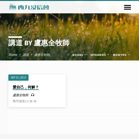
講道 BY 盧惠全牧師
Home
講道
盧惠全牧師
BOOKS
SPEAKERS
MONTHS
SEP 15, 2013
講
愛自己，何解？
道
盧惠全牧師
BY
馬可福音12:28-34
盧
惠
全
牧
師