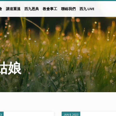
會
講道重溫
西九恩典
教會事工
聯絡我們
西九 LIVE
美姑娘
23
JAN 8, 2023