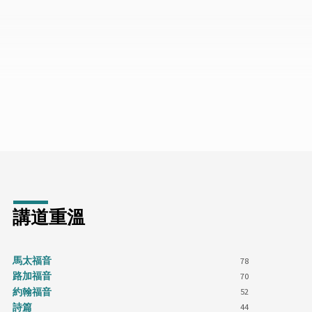
講道重溫
馬太福音
78
路加福音
70
約翰福音
52
詩篇
44