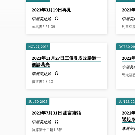
講
2023年3月19日再見
202
道
李麗美姑娘
李麗美
羅馬書8:31-39
約書亞記 
BY
李
NOV 27, 2022
OCT 30, 2
2022年11月27日三個臭皮匠勝過一
202
麗
個諸葛亮
李麗美
李麗美姑娘
美
馬太福音6
傳道書4:9-12
姑
JUL 30, 2022
JUN 12, 20
娘
2022年7月31日 甜言蜜語
202
返起身
李麗美姑娘
李麗美
詩篇第十二篇1-8節