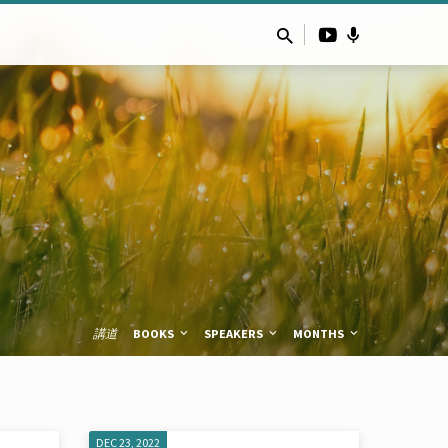
講道
BOOKS
SPEAKERS
MONTHS
DEC 23, 2022