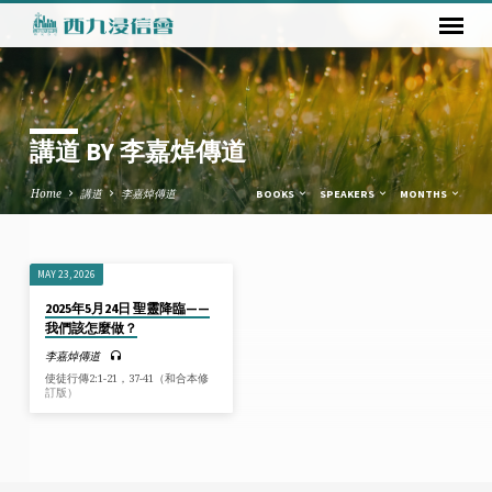
講道 BY 李嘉焯傳道
Home
講道
李嘉焯傳道
BOOKS
SPEAKERS
MONTHS
MAY 23, 2026
講
2025年5月24日 聖靈降臨——
道
我們該怎麼做？
BY
李嘉焯傳道
李
使徒行傳2:1-21，37-41（和合本修
訂版）
嘉
焯
傳
道