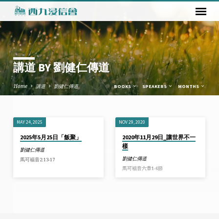
講道 BY 劉健仁傳道
Home
講道
劉健仁傳道
BOOKS
SPEAKERS
MONTHS
MAY 24, 2025
NOV 29, 2020
講
2025年5月25日「飯聚」
2020年11月29日_讓世界不一
道
樣
劉健仁傳道
BY
劉健仁傳道
馬可福音2:13-17
劉
馬可福音六章1-6節
健
仁
傳
道