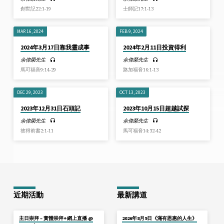
創世記22:1-19
士師記17:1-13
MAR 16, 2024
FEB 9, 2024
2024年3月17日靠我靈成事
2024年2月11日投資得利
余偉榮先生
余偉榮先生
馬可福音9:14-29
路加福音16:1-13
DEC 29, 2023
OCT 13, 2023
2023年12月31日石頭記
2023年10月15日超越試探
余偉榮先生
余偉榮先生
彼得前書2:1-11
馬可福音14:32-42
近期活動
最新講道
主日崇拜 – 實體崇拜+網上直播 @
2026年8月9日《滿有恩惠的人生》