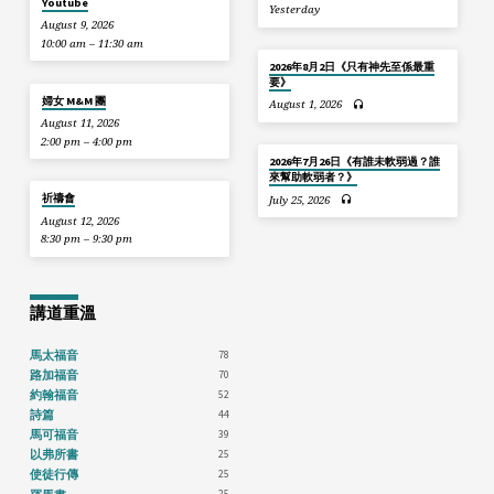
Youtube
Yesterday
August 9, 2026
10:00 am – 11:30 am
2026年8月2日《只有神先至係最重
要》
婦女 M&M 團
August 1, 2026
August 11, 2026
2:00 pm – 4:00 pm
2026年7月26日《有誰未軟弱過？誰
來幫助軟弱者？》
祈禱會
July 25, 2026
August 12, 2026
8:30 pm – 9:30 pm
講道重溫
78
馬太福音
70
路加福音
52
約翰福音
44
詩篇
39
馬可福音
25
以弗所書
25
使徒行傳
25