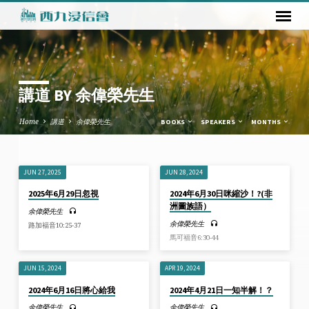
講道 BY 余偉榮先生
Home
講道
余偉榮先生
BOOKS
SPEAKERS
MONTHS
JUN 27, 2025
JUN 28, 2024
講
2025年6月29日忽視
2024年6月30日咪縮沙！?(非
道
洲圖族語）
余偉榮先生
BY
余偉榮先生
路加福音10:25-37
余
馬可福音6:30-44
偉
榮
JUN 15, 2024
APR 19, 2024
先
2024年6月16日將心給我
2024年4月21日一知半解！？
生
余偉榮先生
余偉榮先生