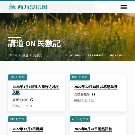
講道 ON 民數記
Home
講道
民數記
BOOKS
SPEAKERS
MONTHS
JAN 8, 2023
DEC 17, 2022
講
2023年1月8日進入應許之地的
2022年12月18日以感恩為祭
道
失敗
吳偉良牧師
ON
李麗美姑娘
民數記15:17-21
民
民數記 13:25-33
數
記
DEC 4, 2022
AUG 27, 2022
2022年12月4日延續
2022年8月28日驀然回首