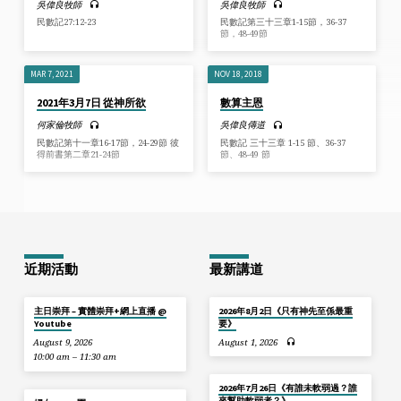
吳偉良牧師
吳偉良牧師
民數記27:12-23
民數記第三十三章1-15節，36-37
節，48-49節
MAR 7, 2021
NOV 18, 2018
2021年3月7日 從神所欲
數算主恩
何家倫牧師
吳偉良傳道
民數記第十一章16-17節，24-29節 彼
民數記 三十三章 1-15 節、36-37
得前書第二章21-24節
節、48-49 節
近期活動
最新講道
主日崇拜 – 實體崇拜+網上直播 @
2026年8月2日《只有神先至係最重
Youtube
要》
August 9, 2026
August 1, 2026
10:00 am – 11:30 am
2026年7月26日《有誰未軟弱過？誰
來幫助軟弱者？》