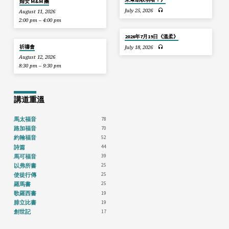
婦女 M&M 團
July 25, 2026
August 11, 2026
2:00 pm – 4:00 pm
2026年7月19日《溫柔》
祈禱會
July 18, 2026
August 12, 2026
8:30 pm – 9:30 pm
講道重溫
78
馬太福音
70
路加福音
52
約翰福音
44
詩篇
39
馬可福音
25
以弗所書
25
使徒行傳
25
羅馬書
19
歌羅西書
19
腓立比書
17
創世記