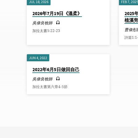
JUL 18, 2026
FEB 7, 202
講
2026年7月19日《溫柔》
202
植溪
道
吳偉良牧師
曹偉彤
加拉太書5:22-23
ON
詩篇1:1
加
JUN 4, 2022
拉
2022年6月5日做回自己
吳偉良牧師
太
加拉太書第六章4-5節
書