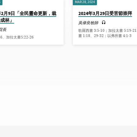
5
MAR 28, 2024
5年2月9日「全民靈命更新，栽
2024年3月29日受苦節崇拜
旁成林」
吳偉良牧師
院長
歌羅西書 3:5-10；加拉太書 5:19-2
書 1:18、29-32；以弗所書 4:1-3
-6、加拉太書5:22-26