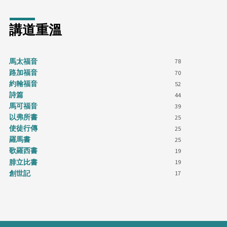
講道重溫
馬太福音
78
路加福音
70
約翰福音
52
詩篇
44
馬可福音
39
以弗所書
25
使徒行傳
25
羅馬書
25
歌羅西書
19
腓立比書
19
創世記
17