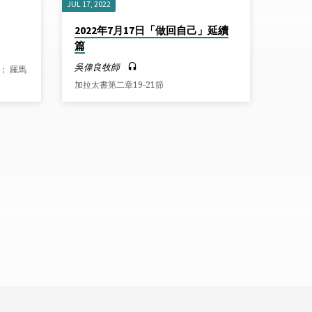
JUL 17, 2022
2022年7月17日「做回自己」延續
篇
吳偉良牧師
1； 羅馬
加拉太書第二章19-21節