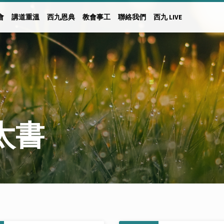
會
講道重溫
西九恩典
教會事工
聯絡我們
西九 LIVE
太書