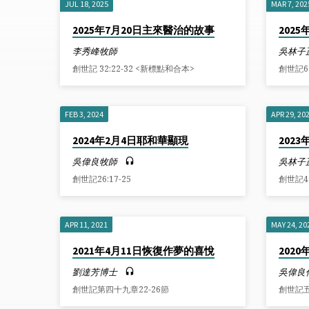
JUL 18, 2025
MAR 7, 202
講
2025年7月20日主來醫治的故事
202
道
李秀峰牧師
吳林子
創世記 32:22-32 <新標點和合本>
創世記6:
ON
創
FEB 3, 2024
APR 29, 20
2024年2月4日耶和華顯現
202
世
吳偉良牧師
吳林子
記
創世記26:17-25
創世記4
APR 11, 2021
MAY 24, 20
2021年4月11日恢復作夢的喜悅
202
劉達芳博士
吳偉良
創世記第四十九章22-26節
創世記五