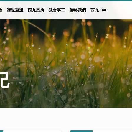
會
講道重溫
西九恩典
教會事工
聯絡我們
西九 LIVE
記