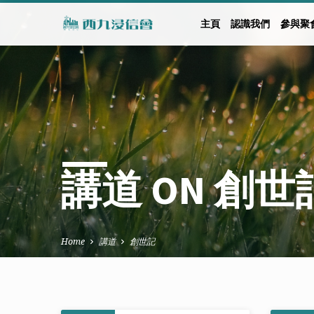
主頁
認識我們
參與聚
講道 ON 創世
Home
講道
創世記