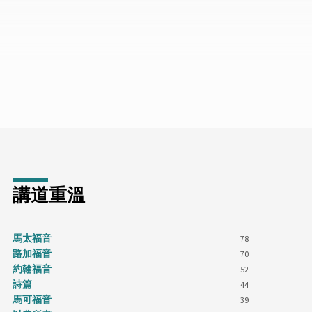
講道重溫
馬太福音
78
路加福音
70
約翰福音
52
詩篇
44
馬可福音
39