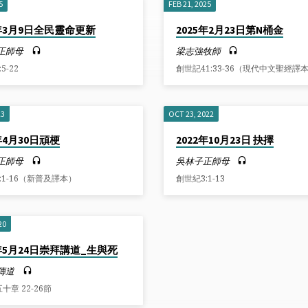
5
FEB 21, 2025
5年3月9日全民靈命更新
2025年2月23日第N桶金
正師母
梁志強牧師
5-22
創世記41:33-36（現代中文聖經譯
23
OCT 23, 2022
3年4月30日頑梗
2022年10月23日 抉擇
正師母
吳林子正師母
:1-16（新普及譯本）
創世紀3:1-13
20
0年5月24日崇拜講道_生與死
傳道
十章 22-26節