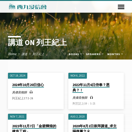
講道 ON 列王紀上
Home
講道
列王紀上
BOOKS
SPEAKERS
MONTHS
OCT 19, 2024
NOV 6, 2022
講
2024年10月20日信心
2022年11月6日侍奉？恩
道
典？！
吳偉良牧師
ON
吳偉良牧師
列王紀上17:1-24
列
列王記上19：1-21
王
紀
NOV 7, 2021
AUG 2, 2020
上
2021年11月7日「金碧輝煌的
2020年8月2日崇拜講道_求主
建造工程」
賜復興之火