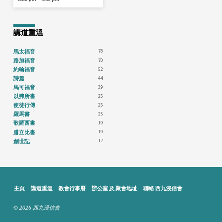
講道重溫
78
馬太福音
70
路加福音
52
約翰福音
44
詩篇
39
馬可福音
25
以弗所書
25
使徒行傳
25
羅馬書
19
歌羅西書
19
腓立比書
17
創世記
主頁
講道重溫
教會行事曆
辦公室 及 聚會地址
聯絡 西九浸信會
© 2026 西九浸信會