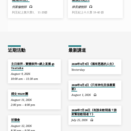
何家倫牧師
林長健牧師
列王紀上第六章1、 11-20節
列王紀上十八章 19-40 節
近期活動
最新講道
主日崇拜 – 實體崇拜+網上直播 @
2026年8月9日《滿有恩惠的人生》
Youtube
Yesterday
August 9, 2026
10:00 am – 11:30 am
2026年8月2日《只有神先至係最重
要》
婦女 M&M 團
August 1, 2026
August 11, 2026
2:00 pm – 4:00 pm
2026年7月26日《有誰未軟弱過？誰
來幫助軟弱者？》
祈禱會
July 25, 2026
August 12, 2026
8:30 pm – 9:30 pm