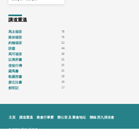
講道重溫
78
馬太福音
70
路加福音
52
約翰福音
44
詩篇
39
馬可福音
25
以弗所書
25
使徒行傳
25
羅馬書
19
歌羅西書
19
腓立比書
17
創世記
主頁
講道重溫
教會行事曆
辦公室 及 聚會地址
聯絡 西九浸信會
© 2026 西九浸信會