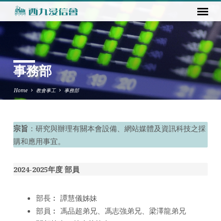
事務部
Home
教會事工
事務部
宗旨
：研究與辦理有關本會設備、網站媒體及資訊科技之採
事
購和應用事宜。
務
部
2024-2025年度 部員
部長︰ 譚慧儀姊妹
部員︰ 馮品超弟兄、馮志強弟兄、梁澤龍弟兄