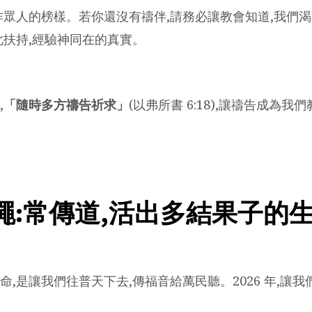
作眾人的榜樣。若你還沒有禱伴,請務必讓教會知道,我們
此扶持,經驗神同在的真實。
,
「隨時多方禱告祈求」
(以弗所書 6:18),讓禱告成為
繩:常傳道,活出多結果子的
命,是讓我們往普天下去,傳福音給萬民聽。2026 年,讓我