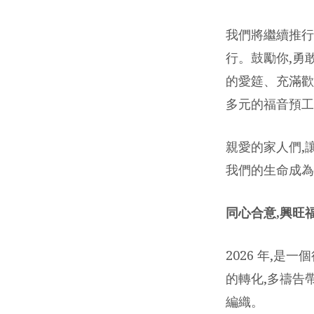
我們將繼續推行
行。鼓勵你,勇
的愛筵、充滿歡
多元的福音預工
親愛的家人們,
我們的生命成為
同心合意,興旺
2026 年,是
的轉化,多禱告
編織。