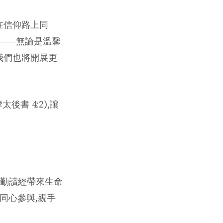
在信仰路上同
會——無論是溫馨
我們也將開展更
太後書 4:2),讓
:「勤讀經帶來生命
同心參與,親手