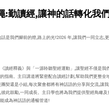
繩:勤讀經,讓神的話轉化我
話是我們腳前的燈,路上的光!2026 年,讓我們一同立志
《讀經釋義》與「一源聆聽聖經運動」,讓聖經不僅是我們
的指南。主日講道將緊密配合讀經計劃,幫助我們更整全
是團契還是小組,每次聚會都將有神話語的分享與交流,讓
,彼此鼓勵,一同成長。主日學也將為我們提供聖經鳥瞰及
能成為神話語的通暢管道!