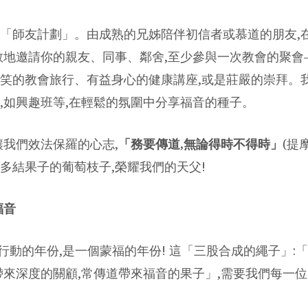
「師友計劃」。由成熟的兄姊陪伴初信者或慕道的朋友,
敢地邀請你的親友、同事、鄰舍,至少參與一次教會的聚
笑的教會旅行、有益身心的健康講座,或是莊嚴的崇拜。
,如興趣班等,在輕鬆的氛圍中分享福音的種子。
讓我們效法保羅的心志,
「務要傳道,無論得時不得時」
(提摩
多結果子的葡萄枝子,榮耀我們的天父!
福音
一個行動的年份,是一個蒙福的年份! 這「三股合成的繩子」
帶來深度的關顧,常傳道帶來福音的果子」,需要我們每一位