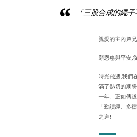
「三股合成的繩子不
2026-
2028
親愛的主內弟兄
主
題
願恩惠與平安,
說
時光飛逝,我們在
明
滿了熱切的期盼
一年。正如傳道書
「勤讀經、多禱
之道!