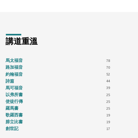
講道重溫
馬太福音
78
路加福音
70
約翰福音
52
詩篇
44
馬可福音
39
以弗所書
25
使徒行傳
25
羅馬書
25
歌羅西書
19
腓立比書
19
創世記
17