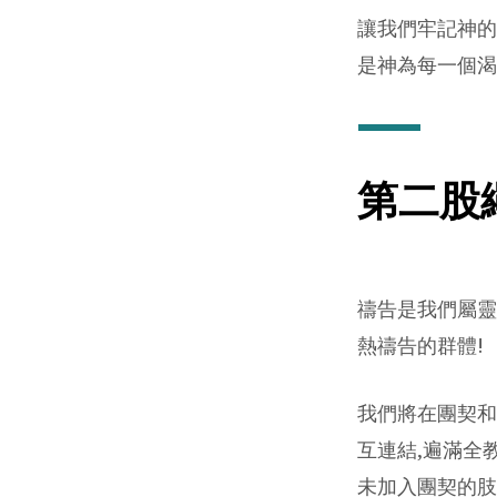
讓我們牢記神的應
是神為每一個渴
第二股
禱告是我們屬靈
熱禱告的群體!
我們將在團契和
互連結,遍滿全
未加入團契的肢