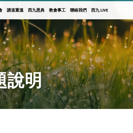
會
講道重溫
西九恩典
教會事工
聯絡我們
西九 LIVE
主題說明