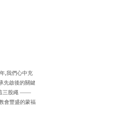
 年,我們心中充
承先啟後的關鍵
這三股繩 ——
、教會豐盛的蒙福