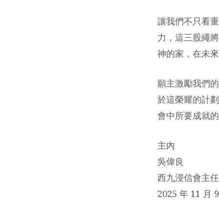
讓我們不只看重
力，這三股繩將
神的家，在未來
願主激勵我們的
於這榮耀的計劃
會中所要成就的
主內
吳偉良
西九浸信會主任
2025 年 11 月 