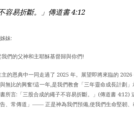
容易折斷。」傳道書 4:12
姊妹:
從我們的父神和主耶穌基督歸與你們!
主的恩典中一同走過了 2025 年。展望即將來臨的 2026
與無比的興奮!這一年,是我們教會「三年靈命成長計劃」
所言:「三股合成的繩子不容易折斷。」(傳道書 4:12) 
告、常傳道」—— 正是神為我們預備,使我們生命堅韌