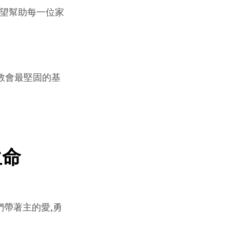
渴望幫助每一位家
我們教會最堅固的基
生命
們帶著主的愛,勇