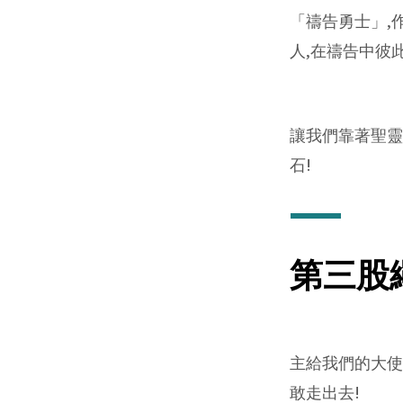
「禱告勇士」,
人,在禱告中彼
讓我們靠著聖靈
石!
第三股
主給我們的大使
敢走出去!