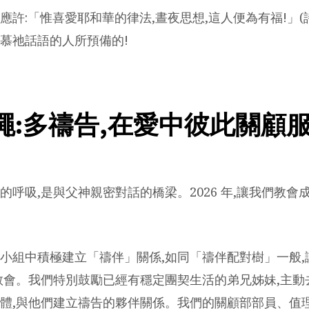
許:「惟喜愛耶和華的律法,晝夜思想,這人便為有福!」(詩篇
慕祂話語的人所預備的!
繩:多禱告,在愛中彼此關顧
的呼吸,是與父神親密對話的橋梁。2026 年,讓我們教會
小組中積極建立「禱伴」關係,如同「禱伴配對樹」一般,
教會。我們特別鼓勵已經有穩定團契生活的弟兄姊妹,主動
體,與他們建立禱告的夥伴關係。我們的關顧部部員、值