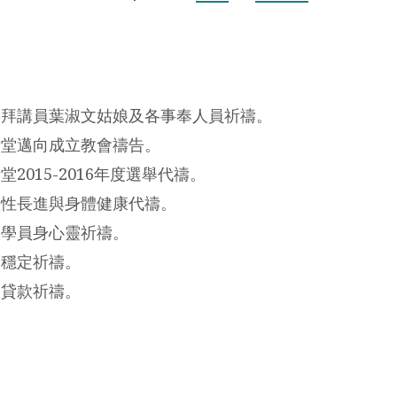
日崇拜講員葉淑文姑娘及各事奉人員祈禱。
福音堂邁向成立教會禱告。
堂2015-2016年度選舉代禱。
體靈性長進與身體健康代禱。
之旅學員身心靈祈禱。
會穩定祈禱。
會貸款祈禱。