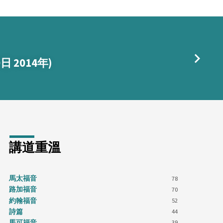
日 2014年)
講道重溫
馬太福音
78
路加福音
70
約翰福音
52
詩篇
44
馬可福音
39