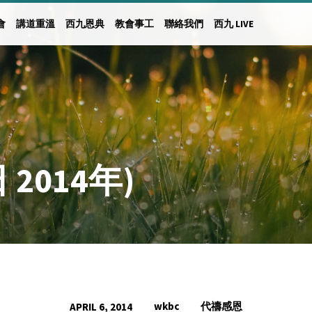
會
講道重溫
西九恩典
教會事工
聯絡我們
西九 LIVE
2014年)
wkbc
代禱感恩
APRIL 6, 2014