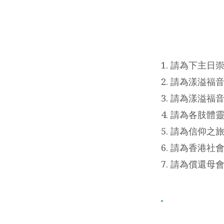
代
禱
事
1. 請為下主
項
2. 請為漾溢
3. 請為漾溢福音
(4
4. 請為各肢
月
5. 請為信仰
6. 請為香港社
6
7. 請為償還母
日
2014