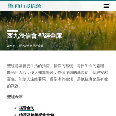
西九浸信會 聖經金庫
Home
西九浸信會 聖經金庫
聖經是基督徒生活的指南、信仰的基礎、每日生命的靈糧、
西
能光照人心，使人知罪悔改，作個虔誠的基督徒、聖經安慰
九
憂傷、能使人遠離罪惡，過聖潔的生活，是抵抗魔鬼最有效
浸
的武器。
信
會
聖經金庫
聖
經
福音金句
金
婚禮及週年紀念金句