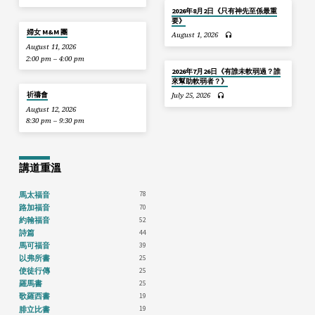
2026年8月2日《只有神先至係最重
要》
婦女 M&M 團
August 1, 2026
August 11, 2026
2:00 pm – 4:00 pm
2026年7月26日《有誰未軟弱過？誰
來幫助軟弱者？》
祈禱會
July 25, 2026
August 12, 2026
8:30 pm – 9:30 pm
講道重溫
78
馬太福音
70
路加福音
52
約翰福音
44
詩篇
39
馬可福音
25
以弗所書
25
使徒行傳
25
羅馬書
19
歌羅西書
19
腓立比書