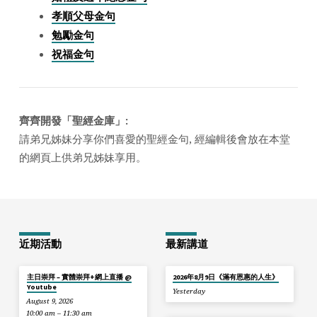
庫
孝順父母金句
勉勵金句
祝福金句
齊齊開發「聖經金庫」:
請弟兄姊妹分享你們喜愛的聖經金句, 經編輯後會放在本堂
的網頁上供弟兄姊妹享用。
近期活動
最新講道
主日崇拜 – 實體崇拜+網上直播 @
2026年8月9日《滿有恩惠的人生》
Youtube
Yesterday
August 9, 2026
10:00 am – 11:30 am