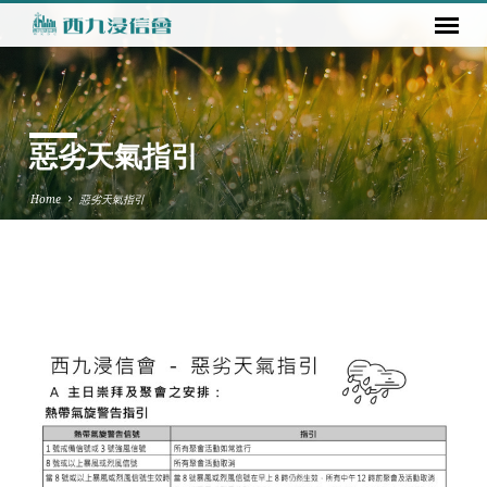
惡劣天氣指引
Home
惡劣天氣指引
惡
劣
天
氣
指
引