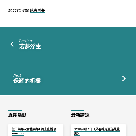
Tagged with
以弗所書
Previous
若夢浮生
Next
保羅的祈禱
近期活動
最新講道
主日崇拜 – 實體崇拜+網上直播 @
2026年8月2日《只有神先至係最重
Youtube
要》