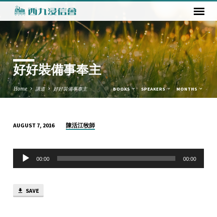
好好裝備事奉主
Home
講道
好好裝備事奉主
BOOKS
SPEAKERS
MONTHS
陳活江牧師
AUGUST 7, 2016
好
好
Audio
裝
00:00
00:00
Player
備
事
SAVE
奉
主