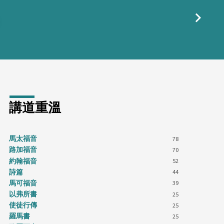
講道重溫
馬太福音
78
路加福音
70
約翰福音
52
詩篇
44
馬可福音
39
以弗所書
25
使徒行傳
25
羅馬書
25