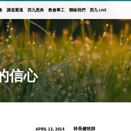
會
講道重溫
西九恩典
教會事工
聯絡我們
西九 LIVE
的信心
林長健牧師
APRIL 13, 2014