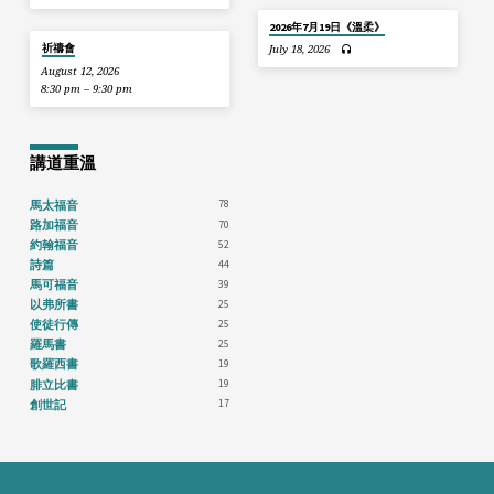
2026年7月19日《溫柔》
祈禱會
July 18, 2026
August 12, 2026
8:30 pm – 9:30 pm
講道重溫
78
馬太福音
70
路加福音
52
約翰福音
44
詩篇
39
馬可福音
25
以弗所書
25
使徒行傳
25
羅馬書
19
歌羅西書
19
腓立比書
17
創世記